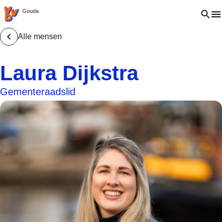
VVD.nl - Ga naar de homepage
Open 
Gouda
Alle mensen
Laura Dijkstra
Gementeraadslid