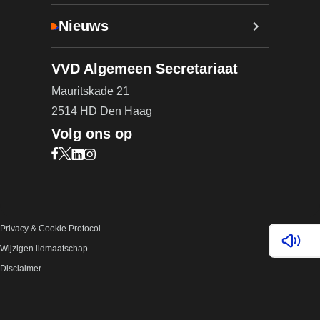
Nieuws
VVD Algemeen Secretariaat
Mauritskade 21
2514 HD Den Haag
Volg ons op
Bezoek onze Facebook pagina (opent in nieuw ta
Bezoek onze X pagina (opent in nieuw tabblad)
Bezoek onze LinkedIn pagina (opent in nieuw 
Bezoek onze Instagram pagina (opent in ni
Privacy & Cookie Protocol
Lees v
Wijzigen lidmaatschap
Disclaimer