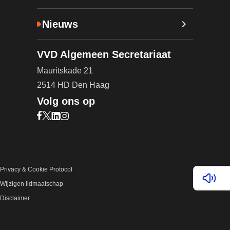
Nieuws
VVD Algemeen Secretariaat
Mauritskade 21
2514 HD Den Haag
Volg ons op
Bezoek onze Facebook pagina (opent in nieuw ta
Bezoek onze X pagina (opent in nieuw tabblad)
Bezoek onze LinkedIn pagina (opent in nieuw 
Bezoek onze Instagram pagina (opent in ni
Privacy & Cookie Protocol
Lees v
Wijzigen lidmaatschap
Disclaimer