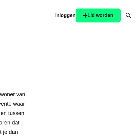
Inloggen
Lid worden
Ope
nwoner van
eente waar
ggen tussen
aren dat
 je dan