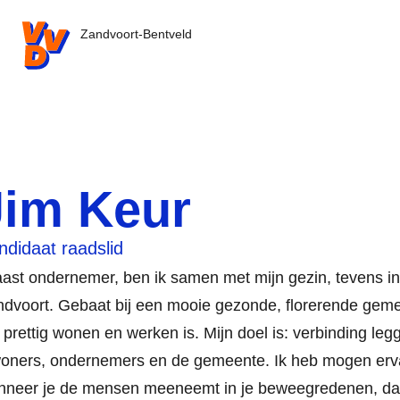
VVD.nl - Ga naar de homepage
Zandvoort-Bentveld
Jim Keur
ndidaat raadslid
ast ondernemer, ben ik samen met mijn gezin, tevens i
dvoort. Gebaat bij een mooie gezonde, florerende gem
 prettig wonen en werken is. Mijn doel is: verbinding le
woners, ondernemers en de gemeente. Ik heb mogen erv
nneer je de mensen meeneemt in je beweegredenen, dat