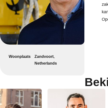
zak
kan
Ope
Woonplaats
Zandvoort,
Netherlands
Bek