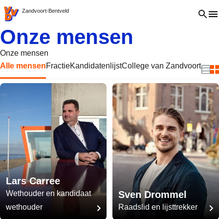
VVD.nl - Ga naar de homepage
Open 
Zandvoort-Bentveld
Onze mensen
Onze mensen
Alle mensen
Fractie
Kandidatenlijst
College van Zandvoort
Raad
Beki
B
Lars Carree
Wethouder en kandidaat
Sven Drommel
wethouder
Raadslid en lijsttrekker