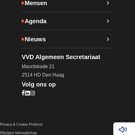
Mensen
Agenda
Nieuws
VVD Algemeen Secretariaat
Mauritskade 21
2514 HD Den Haag
Volg ons op
Bezoek onze Facebook pagina (opent in nieuw ta
Bezoek onze LinkedIn pagina (opent in nieuw ta
Bezoek onze Instagram pagina (opent in nieuw
Privacy & Cookie Protocol
Lees v
Wijzigen lidmaatschap