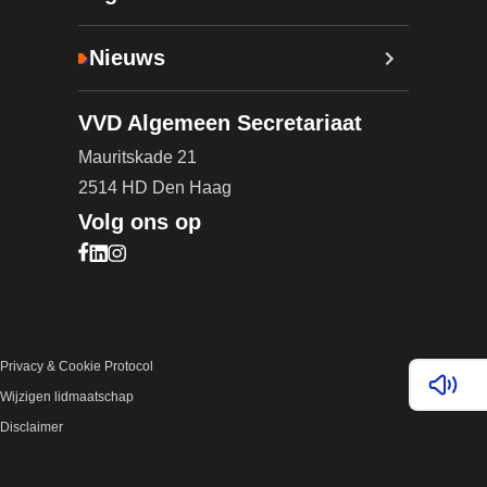
Nieuws
VVD Algemeen Secretariaat
Mauritskade 21
2514 HD Den Haag
Volg ons op
Bezoek onze Facebook pagina (opent in nieuw ta
Bezoek onze LinkedIn pagina (opent in nieuw ta
Bezoek onze Instagram pagina (opent in nieuw
Privacy & Cookie Protocol
Lees v
Wijzigen lidmaatschap
Disclaimer