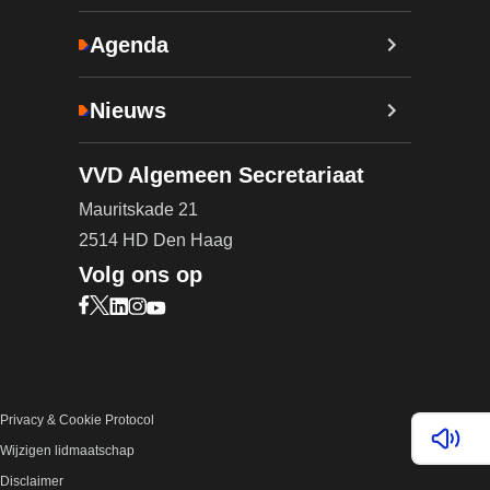
Agenda
Nieuws
VVD Algemeen Secretariaat
Mauritskade 21
2514 HD Den Haag
Volg ons op
Bezoek onze Facebook pagina (opent in nieuw ta
Bezoek onze X pagina (opent in nieuw tabblad)
Bezoek onze LinkedIn pagina (opent in nieuw 
Bezoek onze Instagram pagina (opent in ni
Bezoek onze YouTube pagina (opent in n
Privacy & Cookie Protocol
Lees v
Wijzigen lidmaatschap
Disclaimer