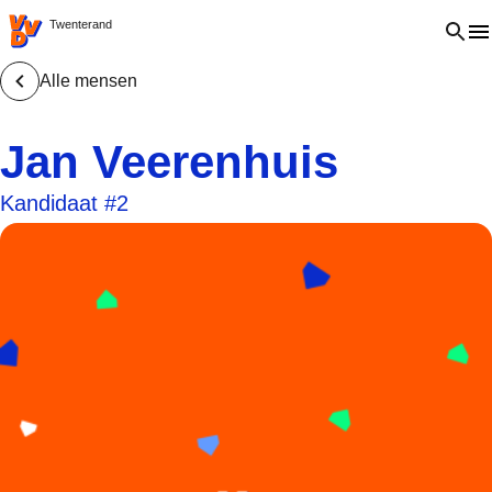
VVD.nl - Ga naar de homepage
Open 
Twenterand
Alle mensen
Jan Veerenhuis
Kandidaat #2