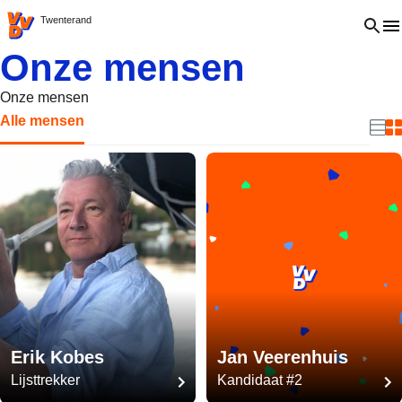
VVD.nl - Ga naar de homepage
Open 
Twenterand
Onze mensen
Onze mensen
Alle mensen
Beki
B
Erik Kobes
Jan Veerenhuis
Lijsttrekker
Kandidaat #2