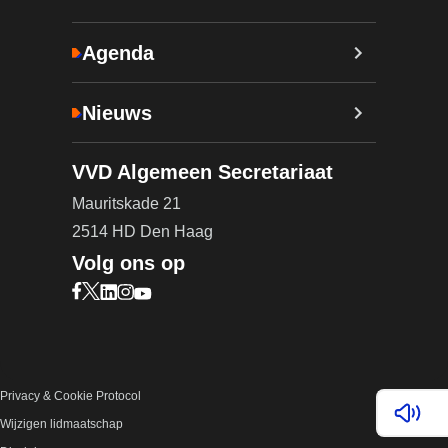
Agenda
Nieuws
VVD Algemeen Secretariaat
Mauritskade 21
2514 HD Den Haag
Volg ons op
Bezoek onze Facebook pagina (opent in nieuw ta
Bezoek onze X pagina (opent in nieuw tabblad)
Bezoek onze LinkedIn pagina (opent in nieuw 
Bezoek onze Instagram pagina (opent in ni
Bezoek onze YouTube pagina (opent in n
Privacy & Cookie Protocol
Lees v
Wijzigen lidmaatschap