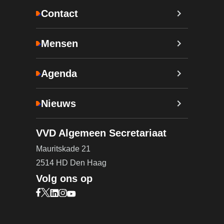
Contact
Mensen
Agenda
Nieuws
VVD Algemeen Secretariaat
Mauritskade 21
2514 HD Den Haag
Volg ons op
Bezoek onze Facebook pagina (opent in nieuw ta
Bezoek onze X pagina (opent in nieuw tabblad)
Bezoek onze LinkedIn pagina (opent in nieuw 
Bezoek onze Instagram pagina (opent in ni
Bezoek onze YouTube pagina (opent in n