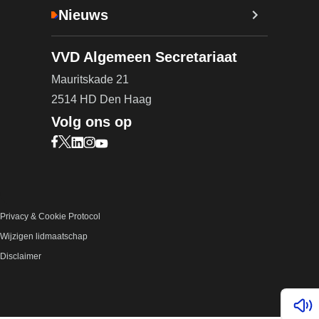
Nieuws
VVD Algemeen Secretariaat
Mauritskade 21
2514 HD Den Haag
Volg ons op
Bezoek onze Facebook pagina (opent in nieuw ta
Bezoek onze X pagina (opent in nieuw tabblad)
Bezoek onze LinkedIn pagina (opent in nieuw 
Bezoek onze Instagram pagina (opent in ni
Bezoek onze YouTube pagina (opent in n
Privacy & Cookie Protocol
Wijzigen lidmaatschap
Disclaimer
Lees