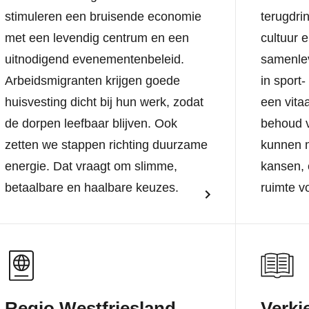
stimuleren een bruisende economie
terugdri
met een levendig centrum en een
cultuur 
uitnodigend evenementenbeleid.
samenle
Arbeidsmigranten krijgen goede
in sport
huisvesting dicht bij hun werk, zodat
een vita
de dorpen leefbaar blijven. Ook
behoud v
zetten we stappen richting duurzame
kunnen 
energie. Dat vraagt om slimme,
kansen, 
betaalbare en haalbare keuzes.
ruimte vo
Regio Westfriesland
Verk