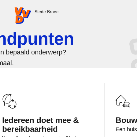
VVD.nl - Ga naar de homepage
Stede Broec
andpunten
en bepaald onderwerp?
maal.
Iedereen doet mee &
Bouw
bereikbaarheid
Een huis