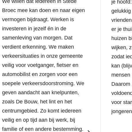
We willen dat iedereen in Stede
je hoofd
Broec mee kan doen en naar eigen
gelukkig
vermogen bijdraagt. Werken is
vrienden,
investeren in jezelf én in de
er je th
samenleving van morgen. Dat
huizen b
verdient erkenning. We maken
wijken, 
verkeersituaties in onze gemeente
zodat ie
veilig voor voetganger, fietser en
kan (bli
automobilist en zorgen voor een
mensen i
soepele verkeersdoorstroming. We
Daarom z
geven aandacht aan knelpunten,
voldoen
zoals De Bouw, het lint en het
voor sta
centrumgebied. Zo komt iedereen
jongeren
veilig en op tijd aan bij werk, bij
familie of een andere bestemming.