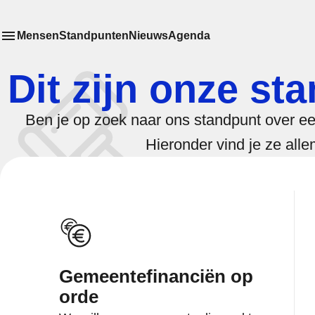
Mensen
Standpunten
Nieuws
Agenda
Toon
Meer menu items
het submenu van
Dit zijn onze st
Ben je op zoek naar ons standpunt over e
Hieronder vind je ze alle
Gemeentefinanciën op
orde