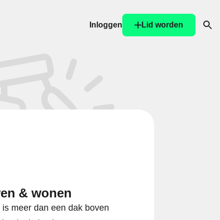
Inloggen
Lid worden
Ope
en & wonen
 is meer dan een dak boven