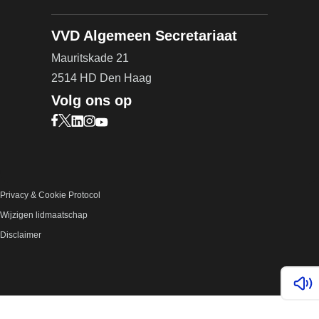
VVD Algemeen Secretariaat
Mauritskade 21
2514 HD Den Haag
Volg ons op
Bezoek onze Facebook pagina (opent in nieuw ta
Bezoek onze X pagina (opent in nieuw tabblad)
Bezoek onze LinkedIn pagina (opent in nieuw 
Bezoek onze Instagram pagina (opent in ni
Bezoek onze YouTube pagina (opent in n
Privacy & Cookie Protocol
Wijzigen lidmaatschap
Disclaimer
Lees