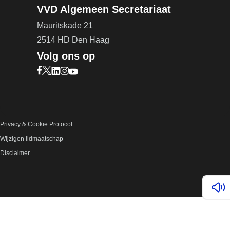
VVD Algemeen Secretariaat
Mauritskade 21
2514 HD Den Haag
Volg ons op
Bezoek onze Facebook pagina (opent in nieuw ta
Bezoek onze X pagina (opent in nieuw tabblad)
Bezoek onze LinkedIn pagina (opent in nieuw 
Bezoek onze Instagram pagina (opent in ni
Bezoek onze YouTube pagina (opent in n
Privacy & Cookie Protocol
Wijzigen lidmaatschap
Disclaimer
Lees