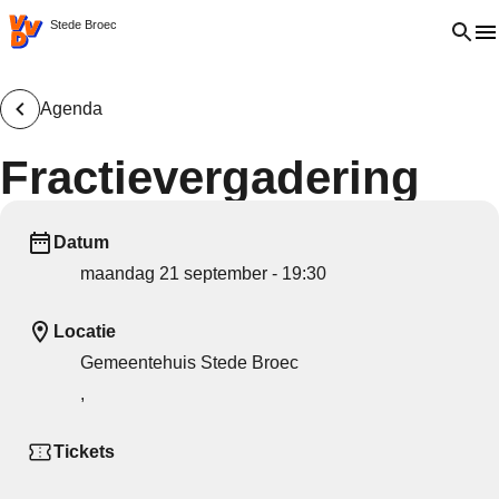
VVD.nl - Ga naar de homepage
Open 
Stede Broec
Agenda
Fractievergadering
Datum
maandag 21 september - 19:30
Locatie
Gemeentehuis Stede Broec
,
Tickets