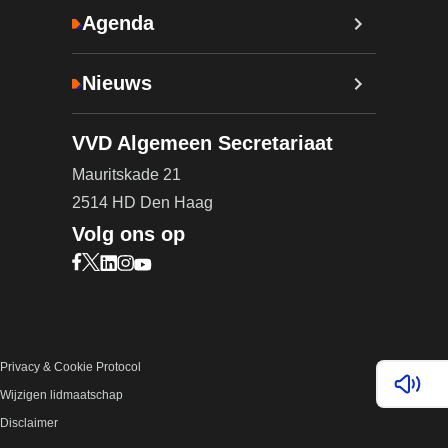
Agenda
Nieuws
VVD Algemeen Secretariaat
Mauritskade 21
2514 HD Den Haag
Volg ons op
Bezoek onze Facebook pagina (opent in nieuw ta
Bezoek onze X pagina (opent in nieuw tabblad)
Bezoek onze LinkedIn pagina (opent in nieuw 
Bezoek onze Instagram pagina (opent in ni
Bezoek onze YouTube pagina (opent in n
Privacy & Cookie Protocol
Lees v
Wijzigen lidmaatschap
Disclaimer