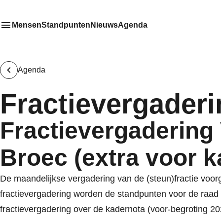
Mensen
Standpunten
Nieuws
Agenda
Toon
Meer menu items
het submenu van
Agenda
Fractievergaderi
Fractievergadering
Broec (extra voor k
De maandelijkse vergadering van de (steun)fractie voo
fractievergadering worden de standpunten voor de raad 
fractievergadering over de kadernota (voor-begroting 20