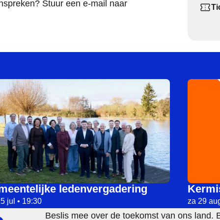
 inspreken? Stuur een e-mail naar
Ti
meer over Gemeentelijke ledenvergadering
Starts o
Lee meer
meentelijke ledenvergadering
Kermi
5 jul • 19:30
za 29 aug
Beslis mee over de toekomst van ons land. 