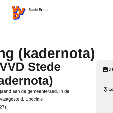
VVD.nl - Ga naar de homepage
Stede Broec
ng (kadernota)
 VVD Stede
D
adernota)
Lo
rgaand aan de gemeenteraad. In de
vastgesteld. Speciale
27).