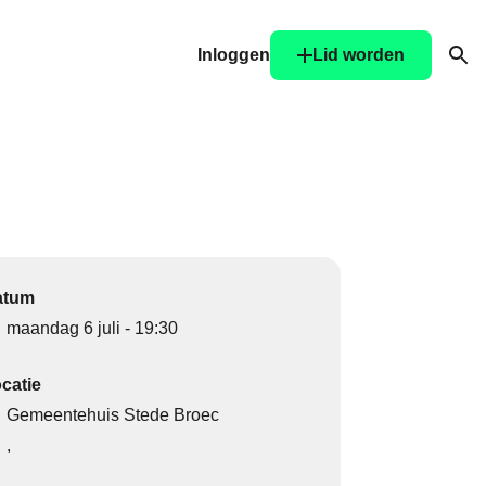
Inloggen
Lid worden
Ope
atum
maandag 6 juli - 19:30
catie
Gemeentehuis Stede Broec
,