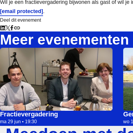
Wil je een fractievergadering bijwonen als gast of wil je
[email protected]
.
Deel dit evenement
Meer evenementen
Lee meer over Fractievergadering
Lee 
Fractievergadering
Ge
ma 29 jun • 19:30
wo 1