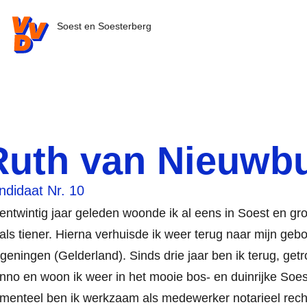
VVD.nl - Ga naar de homepage
Soest en Soesterberg
Ruth van Nieuwb
ndidaat Nr. 10
fentwintig jaar geleden woonde ik al eens in Soest en gro
als tiener. Hierna verhuisde ik weer terug naar mijn geb
eningen (Gelderland). Sinds drie jaar ben ik terug, ge
no en woon ik weer in het mooie bos- en duinrijke Soes
enteel ben ik werkzaam als medewerker notarieel rech