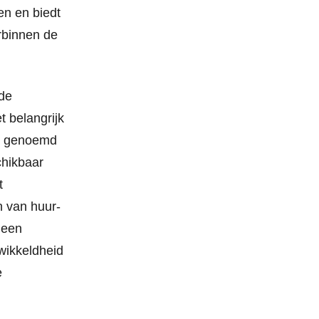
en en biedt
arbinnen de
 de
t belangrijk
rs genoemd
chikbaar
t
n van huur-
 een
ewikkeldheid
e