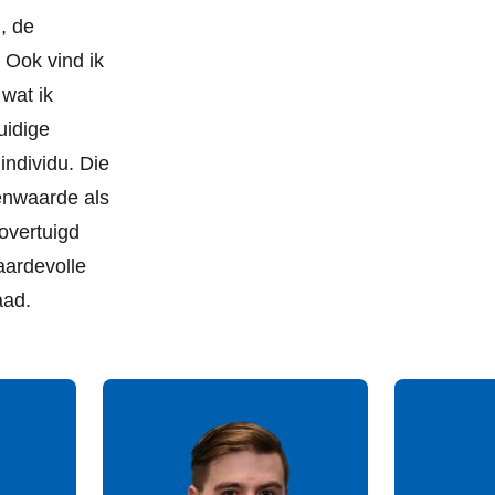
, de
 Ook vind ik
wat ik
uidige
 individu. Die
genwaarde als
overtuigd
waardevolle
aad.