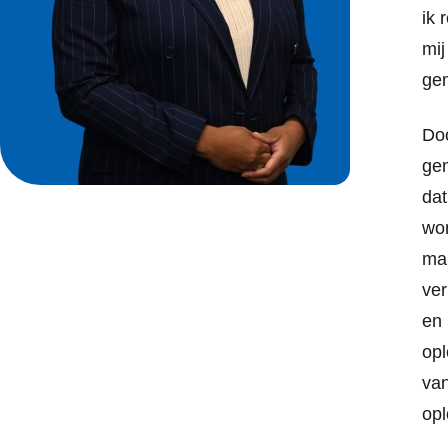
ik 
mij
ge
Doo
gem
dat
wor
ma
ver
en 
opl
van
opl