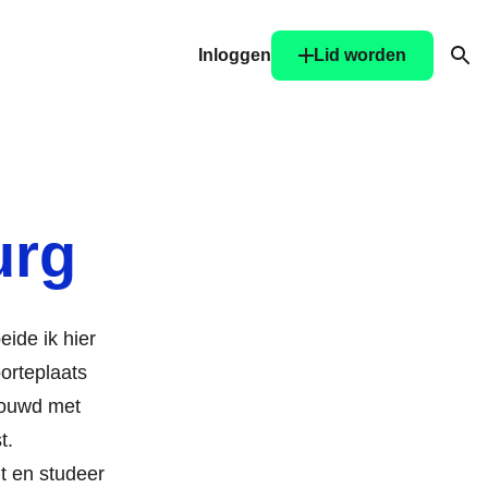
Inloggen
Lid worden
Ope
urg
eide ik hier
oorteplaats
trouwd met
t.
t en studeer