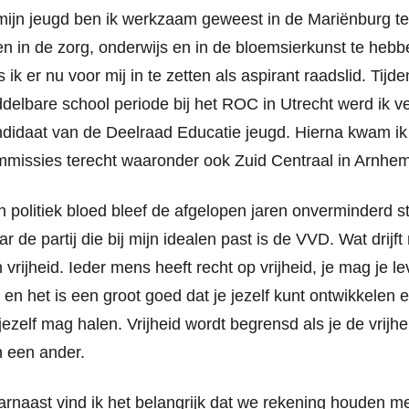
mijn jeugd ben ik werkzaam geweest in de Mariënburg t
en in de zorg, onderwijs en in de bloemsierkunst te heb
s ik er nu voor mij in te zetten als aspirant raadslid. Tijd
delbare school periode bij het ROC in Utrecht werd ik v
didaat van de Deelraad Educatie jeugd. Hierna kwam ik 
missies terecht waaronder ook Zuid Centraal in Arnhem
n politiek bloed bleef de afgelopen jaren onverminderd 
r de partij die bij mijn idealen past is de VVD. Wat drijft
 vrijheid. Ieder mens heeft recht op vrijheid, je mag je le
t en het is een groot goed dat je jezelf kunt ontwikkelen 
 jezelf mag halen. Vrijheid wordt begrensd als je de vrijh
 een ander.
rnaast vind ik het belangrijk dat we rekening houden me