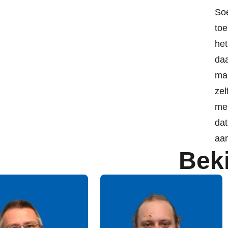
Soe
toe
het
daa
maa
zel
men
dat
aan
Bek