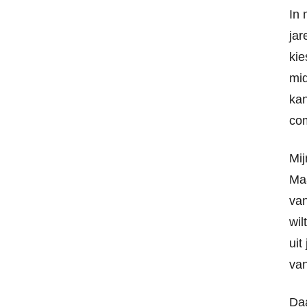
In 
jar
kie
mid
kan
com
Mij
Maa
van
wil
uit
van
Daa