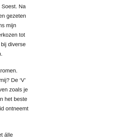
e Soest. Na
ben gezeten
ens mijn
erkozen tot
bij diverse
.
stromen.
 mij? De ‘V’
ven zoals je
en het beste
eid ontneemt
t álle