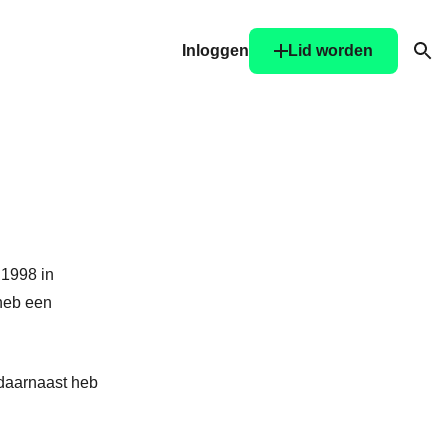
Inloggen
Lid worden
Ope
 1998 in
heb een
 daarnaast heb