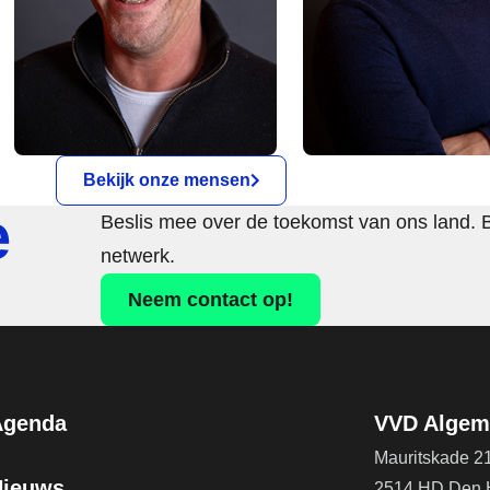
Bekijk onze mensen
e
Beslis mee over de toekomst van ons land. 
netwerk.
Neem contact op!
Agenda
VVD Algeme
Mauritskade 2
Nieuws
2514 HD Den