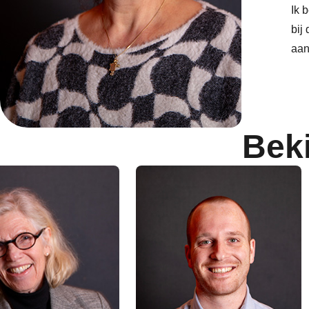
Ik 
bij
aan
Bek