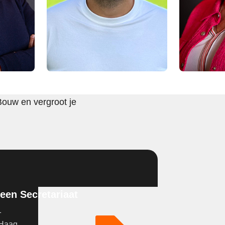
Bouw en vergroot je
en Secretariaat
1
 Haag