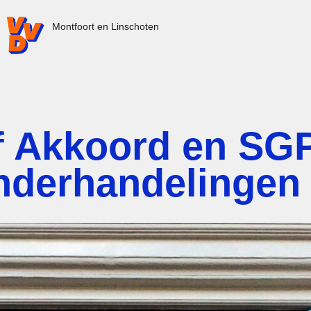
VVD.nl - Ga naar de homepage
Montfoort en Linschoten
f Akkoord en SG
onderhandelingen