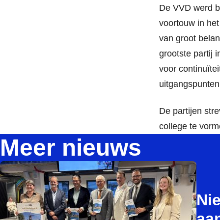
De VVD werd bij
voortouw in het
van groot belan
grootste partij
voor continuït
uitgangspunten
De partijen st
college te vorm
Meer nieuws
Ni
aa