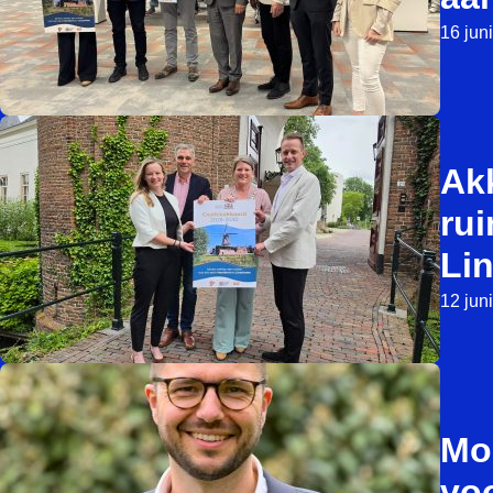
16 jun
Ak
rui
Li
12 jun
Mo
vo