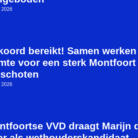
i 2026
koord bereikt! Samen werken
mte voor een sterk Montfoort
nschoten
i 2026
ntfoortse VVD draagt Marijn 
or als wethouderskandidaat