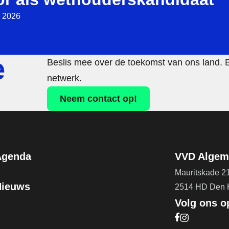
 2026
e
Beslis mee over de toekomst van ons land. 
netwerk.
Neem contact op!
Agenda
VVD Algeme
Mauritskade 2
Nieuws
2514 HD Den
Volg ons o
Bezoek onze F
Bezoek onze 