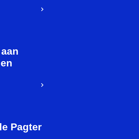
 aan
 en
de Pagter