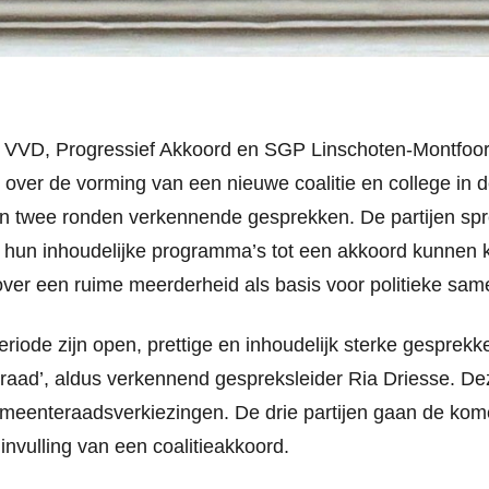
 VVD, Progressief Akkoord en SGP Linschoten-Montfoort
over de vorming van een nieuwe coalitie en college in d
an twee ronden verkennende gesprekken. De partijen spr
n hun inhoudelijke programma’s tot een akkoord kunnen k
over een ruime meerderheid als basis voor politieke sam
riode zijn open, prettige en inhoudelijk sterke gesprekk
raad’, aldus verkennend gespreksleider Ria Driesse. D
emeenteraadsverkiezingen. De drie partijen gaan de ko
 invulling van een coalitieakkoord.