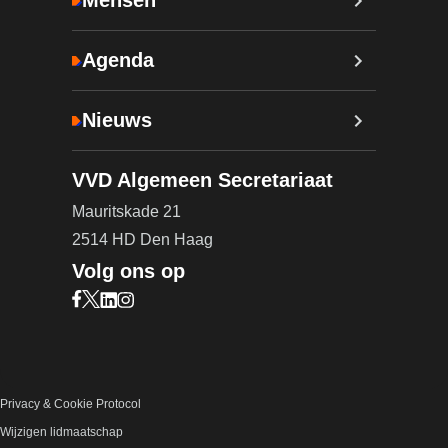
Mensen
Agenda
Nieuws
VVD Algemeen Secretariaat
Mauritskade 21
2514 HD Den Haag
Volg ons op
Bezoek onze Facebook pagina (opent in nieuw ta
Bezoek onze X pagina (opent in nieuw tabblad)
Bezoek onze LinkedIn pagina (opent in nieuw 
Bezoek onze Instagram pagina (opent in ni
Privacy & Cookie Protocol
Wijzigen lidmaatschap