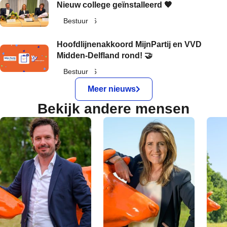
Nieuw college geïnstalleerd 🧡
22 mei 2026
Bestuur
Hoofdlijnenakkoord MijnPartij en VVD
Midden-Delfland rond! 🤝
10 mei 2026
Bestuur
Meer nieuws
Bekijk andere mensen