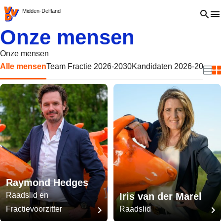
VVD.nl - Ga naar de homepage
Open 
Midden-Delfland
Onze mensen
Onze mensen
Alle mensen
Team Fractie 2026-2030
Kandidaten 2026-2030
Zu
Beki
B
Raymond Hedges
Raadslid en
Iris van der Marel
Fractievoorzitter
Raadslid