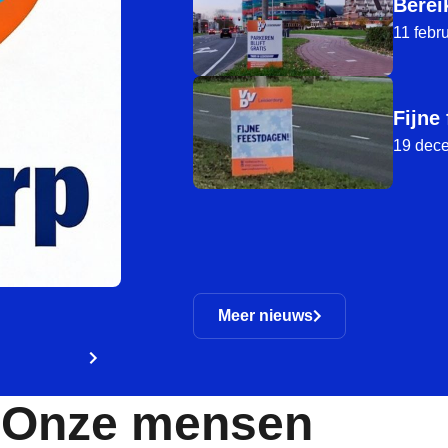
Berei
11 febr
Fijne
19 dec
Meer nieuws
Onze mensen