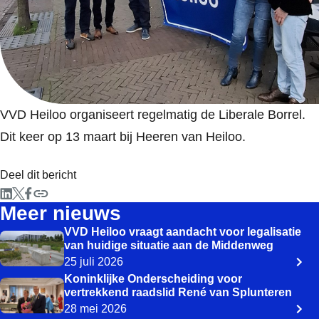
VVD Heiloo organiseert regelmatig de Liberale Borrel.
Dit keer op 13 maart bij Heeren van Heiloo.
Deel dit bericht
Meer nieuws
VVD Heiloo vraagt aandacht voor legalisatie
van huidige situatie aan de Middenweg
25 juli 2026
Koninklijke Onderscheiding voor
vertrekkend raadslid René van Splunteren
28 mei 2026