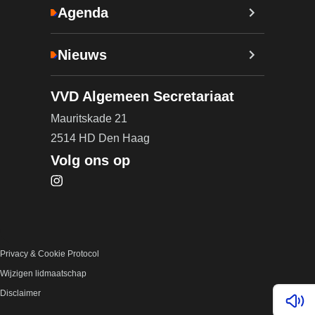
Agenda
Nieuws
VVD Algemeen Secretariaat
Mauritskade 21
2514 HD Den Haag
Volg ons op
Bezoek onze Instagram pagina (opent in nieuw ta
Privacy & Cookie Protocol
Wijzigen lidmaatschap
Disclaimer
Lees