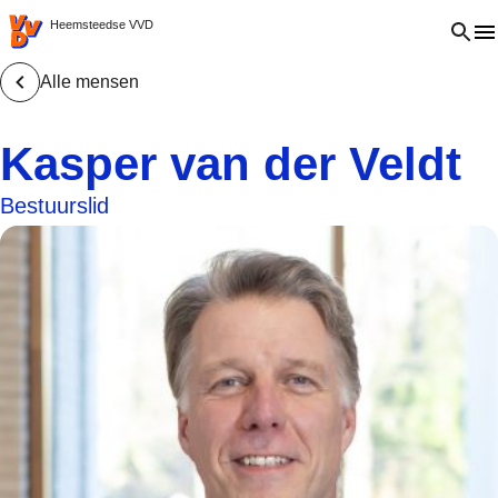
VVD.nl - Ga naar de homepage
Open 
Heemsteedse VVD
Alle mensen
Kasper van der Veldt
Bestuurslid