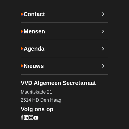
Contact
Mensen
Agenda
Nieuws
VVD Algemeen Secretariaat
Mauritskade 21
2514 HD Den Haag
Volg ons op
Bezoek onze Facebook pagina (opent in nieuw ta
Bezoek onze LinkedIn pagina (opent in nieuw ta
Bezoek onze Instagram pagina (opent in nieuw
Bezoek onze YouTube pagina (opent in nieu