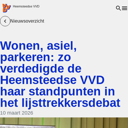
VVD.nl - Ga naar de homepage
Open 
Heemsteedse VVD
Nieuwsoverzicht
Wonen, asiel,
parkeren: zo
verdedigde de
Heemsteedse VVD
haar standpunten in
het lijsttrekkersdebat
10 maart 2026