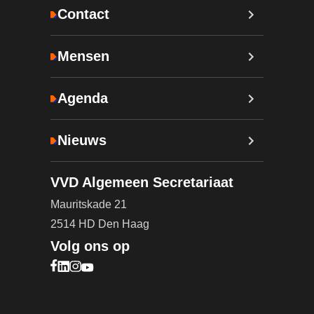
Contact
Mensen
Agenda
Nieuws
VVD Algemeen Secretariaat
Mauritskade 21
2514 HD Den Haag
Volg ons op
Bezoek onze Facebook pagina (opent in nieuw ta
Bezoek onze LinkedIn pagina (opent in nieuw ta
Bezoek onze Instagram pagina (opent in nieuw
Bezoek onze YouTube pagina (opent in nieu