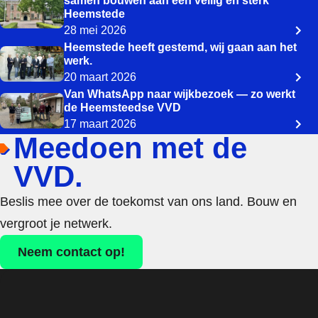
samen bouwen aan een veilig en sterk
Heemstede
28 mei 2026
Heemstede heeft gestemd, wij gaan aan het
werk.
20 maart 2026
Van WhatsApp naar wijkbezoek — zo werkt
de Heemsteedse VVD
17 maart 2026
Meedoen met de
VVD.
Beslis mee over de toekomst van ons land. Bouw en
vergroot je netwerk.
Neem contact op!