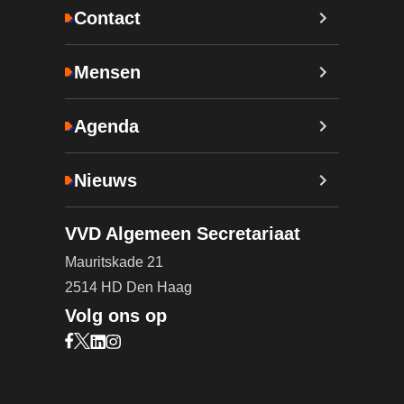
Contact
Mensen
Agenda
Nieuws
VVD Algemeen Secretariaat
Mauritskade 21
2514 HD Den Haag
Volg ons op
Bezoek onze Facebook pagina (opent in nieuw ta
Bezoek onze X pagina (opent in nieuw tabblad)
Bezoek onze LinkedIn pagina (opent in nieuw 
Bezoek onze Instagram pagina (opent in ni