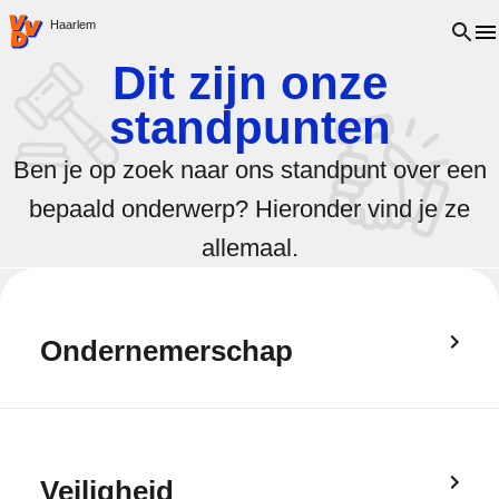
VVD.nl - Ga naar de homepage
Open 
Haarlem
Dit zijn onze
standpunten
Ben je op zoek naar ons standpunt over een
bepaald onderwerp? Hieronder vind je ze
allemaal.
Ondernemerschap
Veiligheid