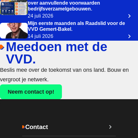
over aanvullende voorwaarden
bedrijfsverzamelgebouwen.
24 juli 2026
Mijn eerste maanden als Raadslid voor de
VVD Gemert-Bakel.
14 juli 2026
Meedoen met de
VVD.
Beslis mee over de toekomst van ons land. Bouw en
vergroot je netwerk.
Neem contact op!
Contact