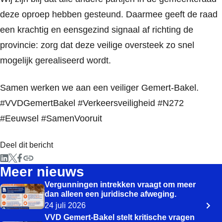
deze oproep hebben gesteund. Daarmee geeft de raad
een krachtig en eensgezind signaal af richting de
provincie: zorg dat deze veilige oversteek zo snel
mogelijk gerealiseerd wordt.
Samen werken we aan een veiliger Gemert-Bakel.
#VVDGemertBakel #Verkeersveiligheid #N272
#Eeuwsel #SamenVooruit
Deel dit bericht
Meer nieuws
Vergunningen intrekken vraagt om meer
dan alleen een juridische afweging.
24 juli 2026
VVD Gemert-Bakel stelt kritische vragen