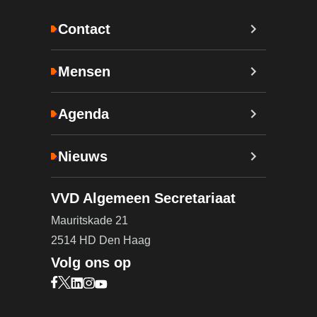
Contact
Mensen
Agenda
Nieuws
VVD Algemeen Secretariaat
Mauritskade 21
2514 HD Den Haag
Volg ons op
Bezoek onze Facebook pagina (opent in nieuw ta
Bezoek onze X pagina (opent in nieuw tabblad)
Bezoek onze LinkedIn pagina (opent in nieuw 
Bezoek onze Instagram pagina (opent in ni
Bezoek onze YouTube pagina (opent in n