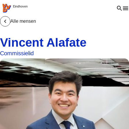
VVD.nl - Ga naar de homepage
Open 
Eindhoven
Alle mensen
Vincent Alafate
Commissielid