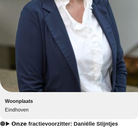
Woonplaats
Eindhoven
🟠▶️ 𝗢𝗻𝘇𝗲
fractievoorzitter: Daniëlle Stijntjes