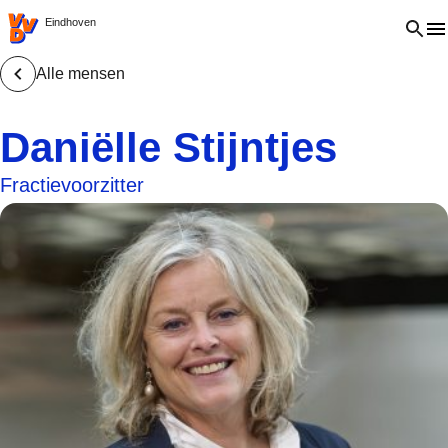
VVD.nl - Ga naar de homepage
Open 
Eindhoven
Alle mensen
Daniëlle Stijntjes
Fractievoorzitter