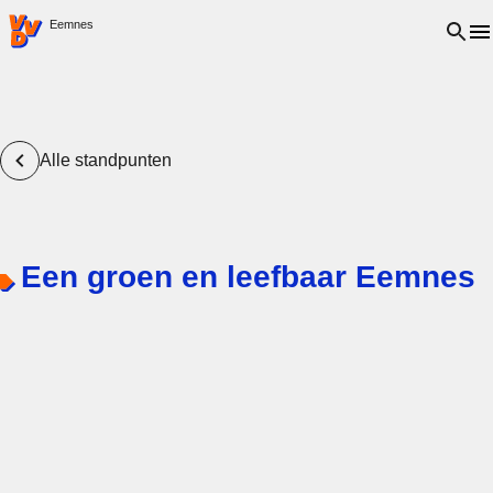
VVD.nl - Ga naar de homepage
Open 
Eemnes
Alle standpunten
Een groen en leefbaar Eemnes