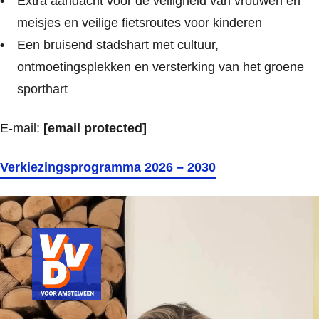
Extra aandacht voor de veiligheid van vrouwen en
meisjes en veilige fietsroutes voor kinderen
Een bruisend stadshart met cultuur,
ontmoetingsplekken en versterking van het groene
sporthart
E-mail:
[email protected]
Verkiezingsprogramma 2026 – 2030
Videospeler