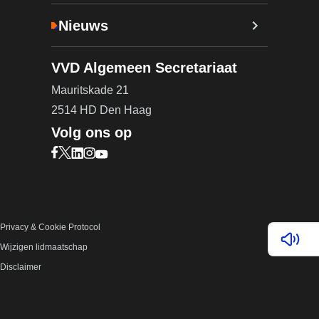
Nieuws
VVD Algemeen Secretariaat
Mauritskade 21
2514 HD Den Haag
Volg ons op
Bezoek onze Facebook pagina (opent in nieuw ta
Bezoek onze X pagina (opent in nieuw tabblad)
Bezoek onze LinkedIn pagina (opent in nieuw 
Bezoek onze Instagram pagina (opent in ni
Bezoek onze YouTube pagina (opent in n
Privacy & Cookie Protocol
Lees v
Wijzigen lidmaatschap
Disclaimer