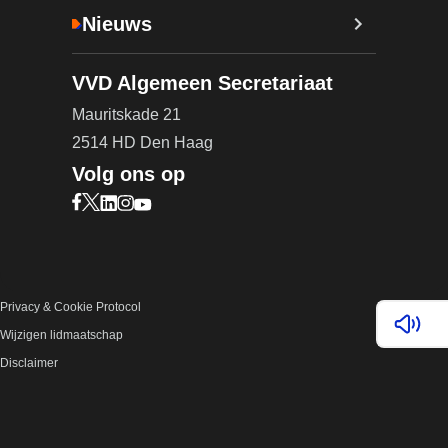
Nieuws
VVD Algemeen Secretariaat
Mauritskade 21
2514 HD Den Haag
Volg ons op
Bezoek onze Facebook pagina (opent in nieuw ta
Bezoek onze X pagina (opent in nieuw tabblad)
Bezoek onze LinkedIn pagina (opent in nieuw 
Bezoek onze Instagram pagina (opent in ni
Bezoek onze YouTube pagina (opent in n
Privacy & Cookie Protocol
Lees v
Wijzigen lidmaatschap
Disclaimer