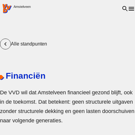
VVD.nl - Ga naar de homepage
Open 
Amstelveen
Alle standpunten
Financiën
De VVD wil dat Amstelveen financieel gezond blijft, ook
in de toekomst. Dat betekent: geen structurele uitgaven
zonder structurele dekking en geen lasten doorschuiven
naar volgende generaties.