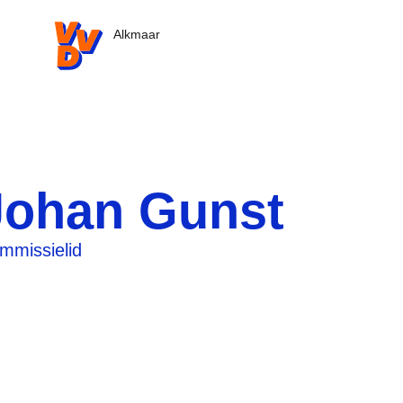
VVD.nl - Ga naar de homepage
Alkmaar
Johan Gunst
mmissielid