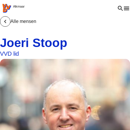
VVD.nl - Ga naar de homepage
Open 
Alkmaar
Alle mensen
Joeri Stoop
VVD lid