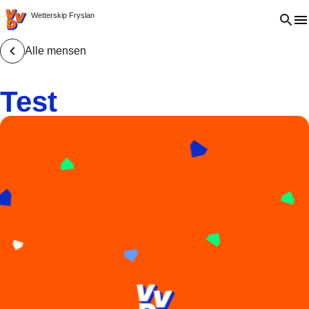
VVD.nl - Ga naar de homepage
Open 
Wetterskip Fryslan
Alle mensen
Test