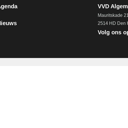
Agenda
VVD Algeme
Mauritskade 2
Nieuws
2514 HD Den
Volg ons o