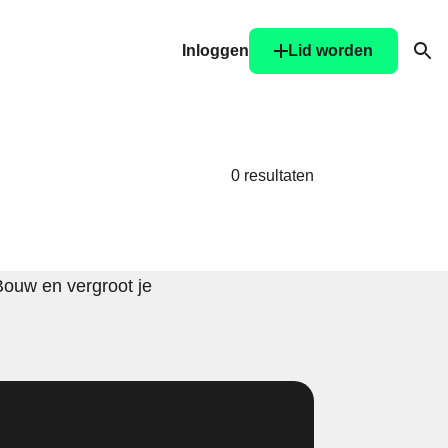
Inloggen
Lid worden
Ope
0 resultaten
Bouw en vergroot je