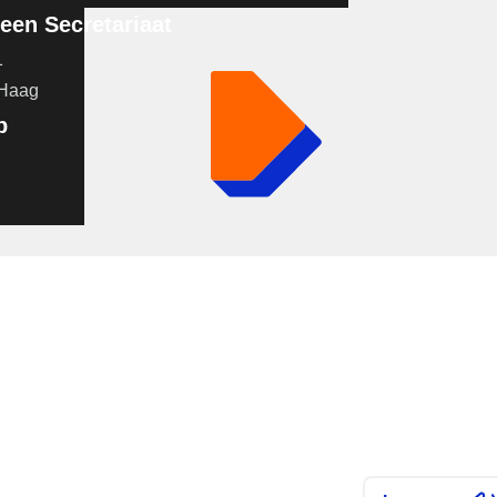
en Secretariaat
1
 Haag
p