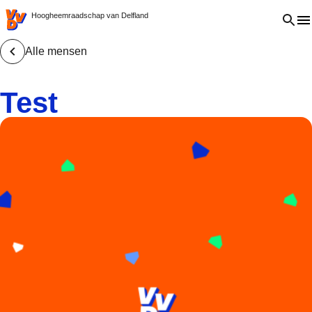
VVD.nl - Ga naar de homepage
Open 
Hoogheemraadschap van Delfland
Alle mensen
Test