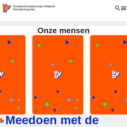
VVD.nl
Open 
Hoogheemraadschap Hollands
Noorderkwartier
Onze mensen
Meedoen met de