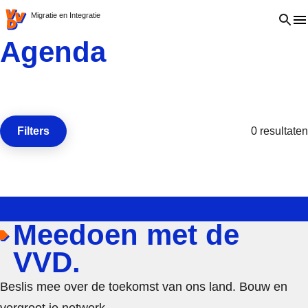
VVD.nl - Ga naar de homepage
Open 
Migratie en Integratie
Agenda
Filters
0 resultaten
Open de
Meedoen met de
VVD.
Beslis mee over de toekomst van ons land. Bouw en