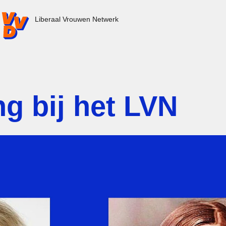
VD.nl - Ga naar de homepage
Liberaal Vrouwen Netwerk
g bij het LVN