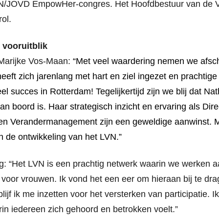
VN/JOVD EmpowHer-congres. Het Hoofdbestuur van de 
ol.
 vooruitblik
 Marijke Vos-Maan:
“Met veel waardering nemen we afsch
heeft zich jarenlang met hart en ziel ingezet en prachtig
l succes in Rotterdam! Tegelijkertijd zijn we blij dat Nat
aan boord is. Haar strategisch inzicht en ervaring als Dir
n Verandermanagement zijn een geweldige aanwinst. M
n de ontwikkeling van het LVN.”
rg:
“Het LVN is een
prachtig netwerk waarin we werken a
 voor vrouwen. Ik vond het een eer om hieraan bij te dragen
lijf ik me inzetten voor het versterken van participatie. 
in iedereen zich gehoord en betrokken voelt.”