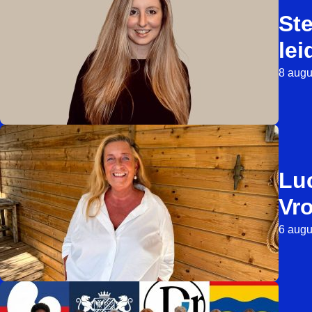
St
lei
8 augu
Luc
Vr
6 augu