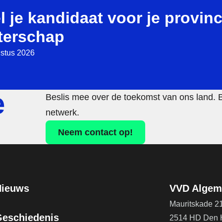
l je kandidaat voor je provinc
terschap
stus 2026
e
Beslis mee over de toekomst van ons land. 
netwerk.
Neem contact op!
Nieuws
VVD Algeme
Mauritskade 2
Geschiedenis
2514 HD Den