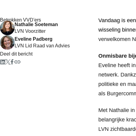
Betrokken VVD'ers
Vandaag is een
Nathalie Soeteman
wisseling
binne
LVN Voorzitter
verwelkomen Na
Eveline Padberg
LVN Lid Raad van Advies
Deel dit bericht
O
nmisbare bij
Eveline heeft i
netwerk. Dankzi
politieke en ma
als Burgercomm
Met Nathalie in
belangrijke kra
LVN zichtbaarde