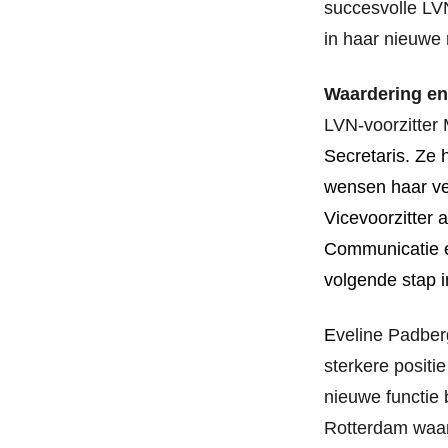
succesvolle L
in haar nieuwe r
W
aardering en
LVN-voorzitter
Secretaris. Ze 
wensen haar vee
Vicevoorzitter 
Communicatie e
volgende stap i
E
veline Padbe
sterkere positie
nieuwe functie b
Rotterdam waar