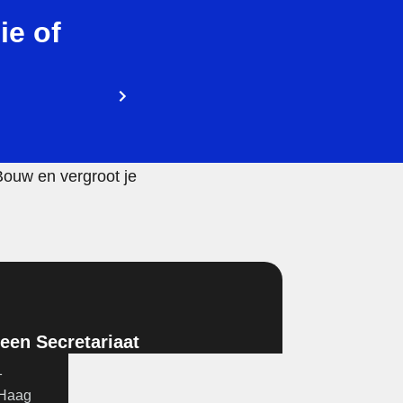
ie of
Bouw en vergroot je
en Secretariaat
1
 Haag