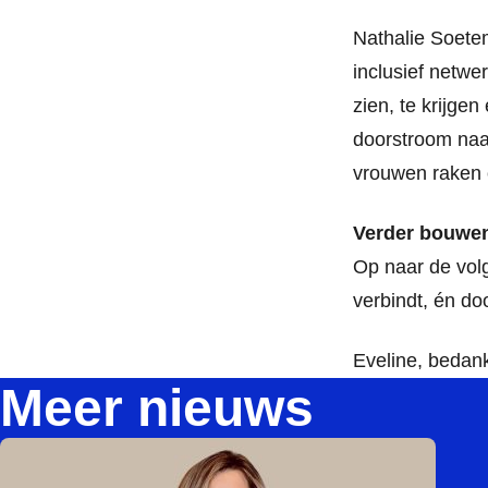
Nathalie Soete
inclusief netwe
zien, te krijg
doorstroom naar
vrouwen raken 
V
erder bouwe
Op naar de vol
verbindt, én do
Eveline, bedank
Meer nieuws