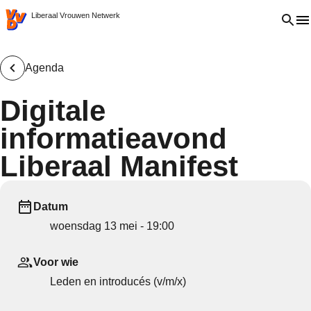
VVD.nl - Ga naar de homepage
Open 
Liberaal Vrouwen Netwerk
Agenda
Digitale
informatieavond
Liberaal Manifest
Datum
woensdag 13 mei - 19:00
Voor wie
Leden en introducés (v/m/x)