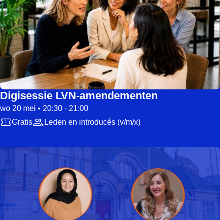
Digisessie LVN-amendementen
wo 20 mei • 20:30 - 21:00
Gratis
Leden en introducés (v/m/x)
Starts on 01-09-2026 18:30 and ends on 01-09-2026 21:30
Lee meer over INLW-diner 2026 – Female Freedom Renewed