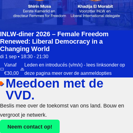
INLW-diner 2026 – Female Freedom
Renewed: Liberal Democracy in a
Changing World
di 1 sep • 18:30 - 21:30
Vanaf
Leden en introducés (v/m/x) - lees linksonder op
€30,00
deze pagina meer over de aanmeldopties
Meedoen met de
VVD.
Beslis mee over de toekomst van ons land. Bouw en
vergroot je netwerk.
Neem contact op!