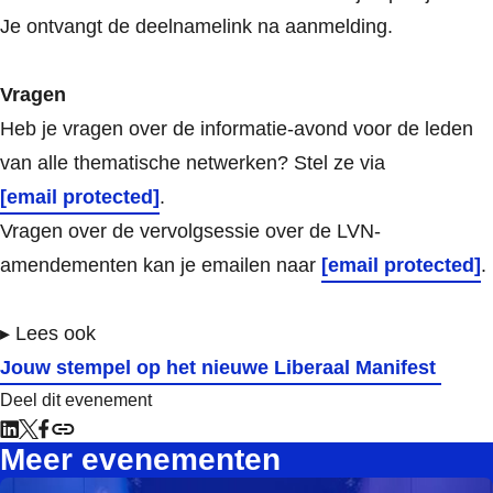
Je ontvangt de deelnamelink na aanmelding.
Vragen
Heb je vragen over de informatie-avond voor de leden
van alle thematische netwerken? Stel ze via
[email protected]
.
Vragen over de vervolgsessie over de LVN-
amendementen kan je emailen naar
[email protected]
.
▸ Lees ook
Jouw stempel op het nieuwe Liberaal Manifest
Deel dit evenement
Meer evenementen
Starts on 07-03-2026 12:00 and ends on 07-03-2026 17:30
Lee meer over Internationale Vrouwendag: van schaamte naa