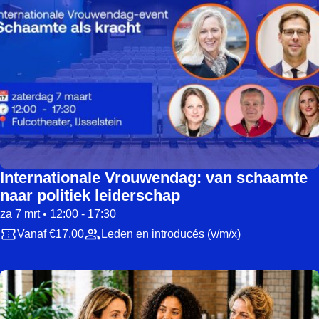
Internationale Vrouwendag: van schaamte
naar politiek leiderschap
za 7 mrt • 12:00 - 17:30
Vanaf €17,00
Leden en introducés (v/m/x)
Starts on 20-05-2026 20:30 and ends on 21-05-2026 21:00
Lee meer over Digisessie LVN-amendementen