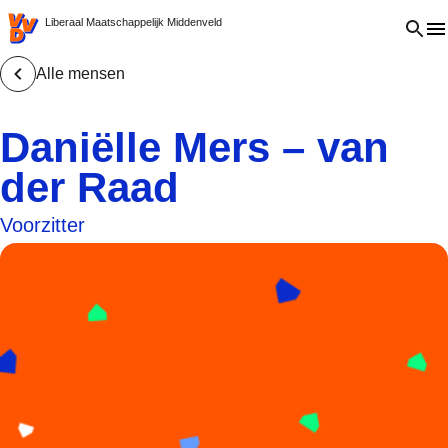
VVD.nl - Ga naar de homepage
Open 
Liberaal Maatschappelijk Middenveld
Alle mensen
Daniëlle Mers – van
der Raad
Voorzitter