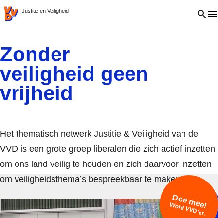
VVD.nl
Open 
Justitie en Veiligheid
Zonder
veiligheid geen
vrijheid
Het thematisch netwerk Justitie & Veiligheid van de
VVD is een grote groep liberalen die zich actief inzetten
om ons land veilig te houden en zich daarvoor inzetten
om veiligheidsthema’s bespreekbaar te maken.
Doe mee!
Word VVD'er.