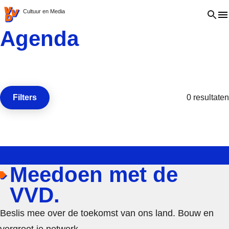
VVD.nl - Ga naar de homepage
Open 
Cultuur en Media
Agenda
Filters
0 resultaten
Open de
Meedoen met de
VVD.
Beslis mee over de toekomst van ons land. Bouw en