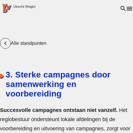
VVD.nl - Ga naar de homepage
Open 
Utrecht (Regio)
Alle standpunten
3. Sterke campagnes door
samenwerking en
voorbereiding
Succesvolle campagnes ontstaan niet vanzelf.
Het
regiobestuur ondersteunt lokale afdelingen bij de
voorbereiding en uitvoering van campagnes, zorgt voor