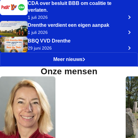
CDA over besluit BBB om coalitie te
verlaten.
1 juli 2026
Drenthe verdient een eigen aanpak
1 juli 2026
BBQ VVD Drenthe
29 juni 2026
Meer nieuws
Onze mensen